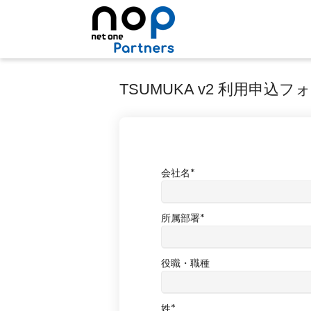
TSUMUKA v2 利用申込フ
会社名
*
所属部署
*
役職・職種
姓
*