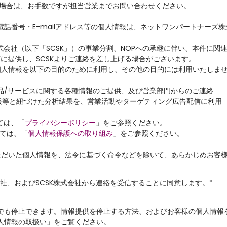
場合は、お手数ですが担当営業までお問い合わせください。
話番号・E-mailアドレス等の個人情報は、ネットワンパートナーズ株式
K株式会社（以下「SCSK」）の事業分割、NOPへの承継に伴い、本件に
Kに提供し、SCSKよりご連絡を差し上げる場合がございます。
た個人情報を以下の目的のために利用し、その他の目的には利用いたしま
品/サービスに関する各種情報のご提供、及び営業部門からのご連絡
e情報等と紐づけた分析結果を、営業活動やターゲティング広告配信に利用
ては、「
プライバシーポリシー
」をご参照ください。
いては、「
個人情報保護への取り組み
」をご参照ください。
いただいた個人情報を、法令に基づく命令などを除いて、あらかじめお客
社、およびSCSK株式会社から連絡を受信することに同意します。
*
でも停止できます。情報提供を停止する方法、およびお客様の個人情報
人情報の取扱い」をご覧ください。